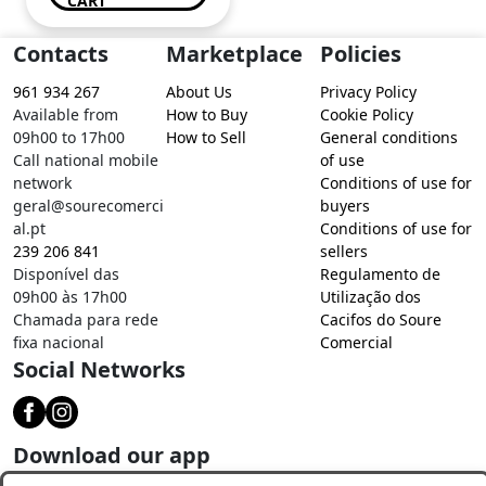
CART
Contacts
Marketplace
Policies
961 934 267
About Us
Privacy Policy
Available from
How to Buy
Cookie Policy
09h00 to 17h00
How to Sell
General conditions
Call national mobile
of use
network
Conditions of use for
geral@sourecomerci
buyers
al.pt
Conditions of use for
239 206 841
sellers
Disponível das
Regulamento de
09h00 às 17h00
Utilização dos
Chamada para rede
Cacifos do Soure
fixa nacional
Comercial
Social Networks
Download our app