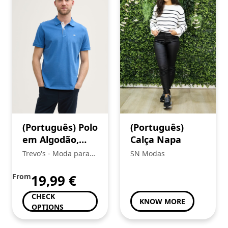
(Português) Polo
(Português)
em Algodão,
Calça Napa
Tom Tailor
Trevo's - Moda para
SN Modas
toda a Familia
From
19,99
€
CHECK
KNOW MORE
OPTIONS