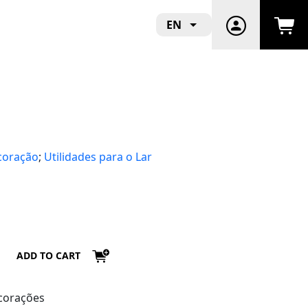
EN
ecoração
;
Utilidades para o Lar
ADD TO CART
corações