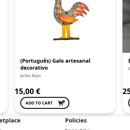
(Português) Galo artesanal
decorativo
Artes Mais
15,00
€
2
ADD TO CART
etplace
Policies