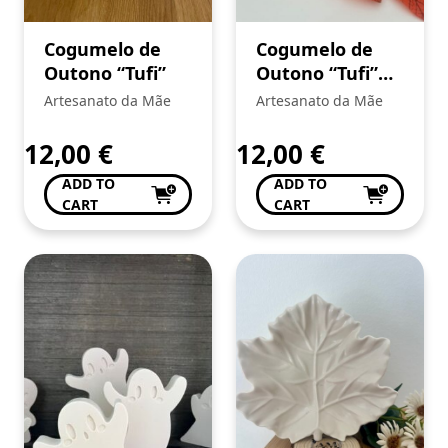
Cogumelo de
Cogumelo de
Outono “Tufi”
Outono “Tufi”
(Cópia)
Artesanato da Mãe
Artesanato da Mãe
12,00
€
12,00
€
ADD TO
ADD TO
CART
CART