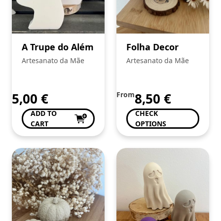
A Trupe do Além
Folha Decor
Artesanato da Mãe
Artesanato da Mãe
5,00
€
From
8,50
€
ADD TO
CHECK
CART
OPTIONS