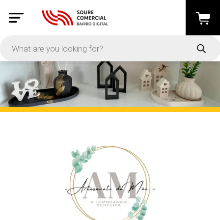
PRICE
-
Apply
On Sale
In Stock
CATEGORIES
Artesanato
(49)
Costura e Trabalhos Manuais
(5)
Mobiliário e Decoração
(45)