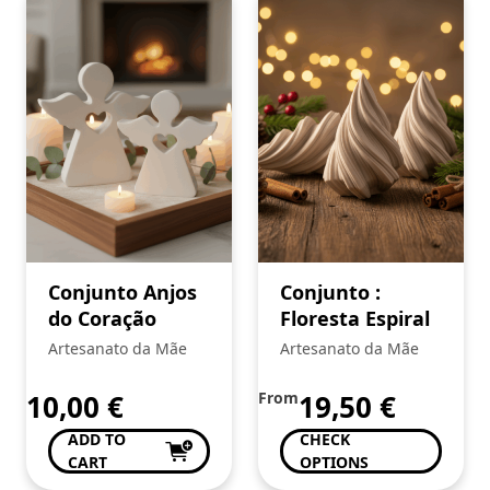
Conjunto Anjos
Conjunto :
do Coração
Floresta Espiral
Artesanato da Mãe
Artesanato da Mãe
10,00
€
From
19,50
€
ADD TO
CHECK
CART
OPTIONS