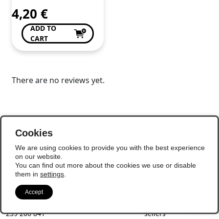
4,20
€
ADD TO
CART
There are no reviews yet.
Contacts
Marketplace
Policies
Cookies
961 934 267
About Us
Privacy Policy
We are using cookies to provide you with the best experience
Available from
How to Buy
Cookie Policy
on our website.
09h00 to 17h00
How to Sell
General conditions
You can find out more about the cookies we use or disable
Call national mobile
of use
them in
settings
.
network
Conditions of use for
geral@sourecomerci
buyers
Accept
al.pt
Conditions of use for
239 206 841
sellers