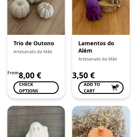
Trio de Outono
Lamentos do
Além
Artesanato da Mãe
Artesanato da Mãe
From
8,00
€
3,50
€
CHECK
ADD TO
OPTIONS
CART