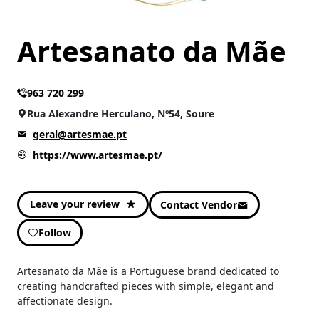
Moda e Acessórios
(1)
Others
(5)
Artesanato da Mãe
963 720 299
Rua Alexandre Herculano, Nº54, Soure
geral@artesmae.pt
https://www.artesmae.pt/
Leave your review
Contact Vendor
Follow
Artesanato da Mãe is a Portuguese brand dedicated to
creating handcrafted pieces with simple, elegant and
affectionate design.