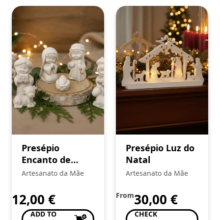
Presépio
Presépio Luz do
Encanto de
Natal
Natal
Artesanato da Mãe
Artesanato da Mãe
12,00
€
From
30,00
€
ADD TO
CHECK