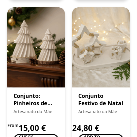
Conjunto:
Conjunto
Pinheiros de
Festivo de Natal
Inverno
Artesanato da Mãe
Artesanato da Mãe
From
15,00
€
24,80
€
CHECK
ADD TO