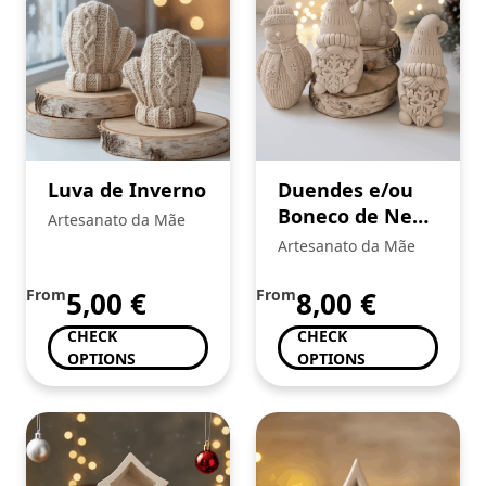
Luva de Inverno
Duendes e/ou
Boneco de Neve
Artesanato da Mãe
de Natal
Artesanato da Mãe
From
5,00
€
From
8,00
€
CHECK
CHECK
OPTIONS
OPTIONS