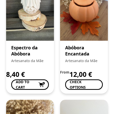
Espectro da
Abóbora
Abóbora
Encantada
Artesanato da Mãe
Artesanato da Mãe
8,40
€
From
12,00
€
ADD TO
CHECK
CART
OPTIONS