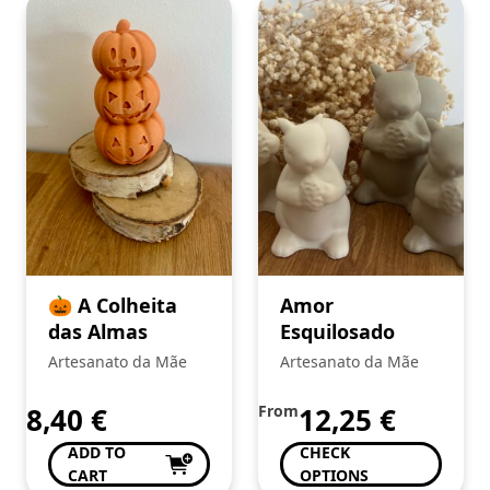
🎃 A Colheita
Amor
das Almas
Esquilosado
Artesanato da Mãe
Artesanato da Mãe
8,40
€
From
12,25
€
ADD TO
CHECK
CART
OPTIONS