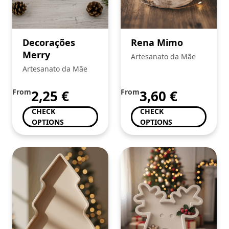
Decorações
Rena Mimo
Merry
Artesanato da Mãe
Artesanato da Mãe
From
2,25
€
From
3,60
€
CHECK
CHECK
OPTIONS
OPTIONS