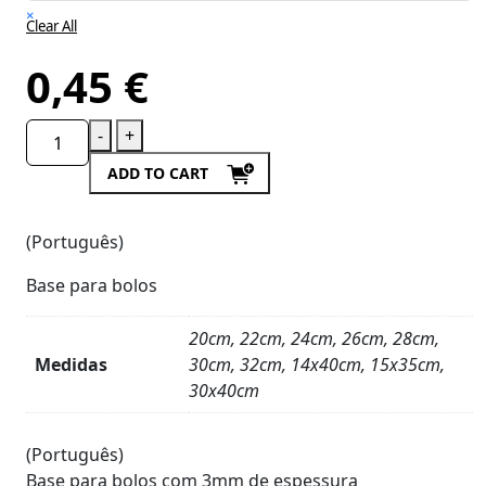
×
Clear All
0,45
€
-
+
ADD TO CART
(Português)
Base para bolos
20cm, 22cm, 24cm, 26cm, 28cm,
Medidas
30cm, 32cm, 14x40cm, 15x35cm,
30x40cm
Product
Details
(Português)
Base para bolos com 3mm de espessura