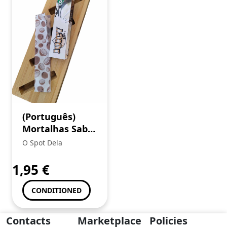
(Português)
Mortalhas Sabor
Juicy Jays King
O Spot Dela
Size Coco
1,95
€
CONDITIONED
Contacts
Marketplace
Policies