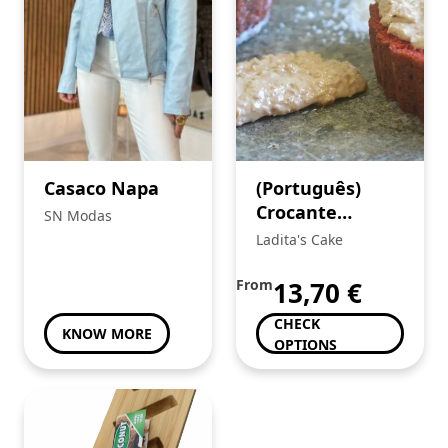
Casaco Napa
(Português)
Crocante
SN Modas
Caramelo e Flor
Ladita's Cake
de Sal
From
13,70
€
CHECK
KNOW MORE
OPTIONS