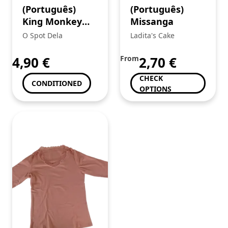
(Português)
(Português)
King Monkey
Missanga
Cinzeiro (3)+
O Spot Dela
Ladita's Cake
Mortalhas
Brown
4,90
€
From
2,70
€
CHECK
CONDITIONED
OPTIONS