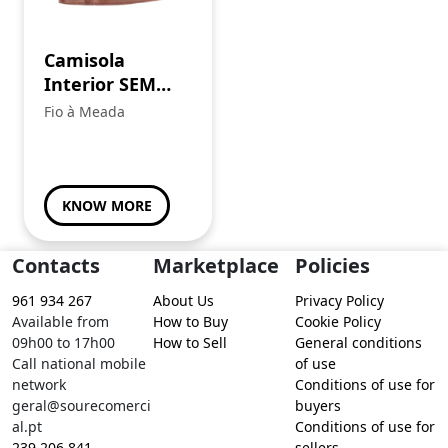
Camisola
Interior SEM
PREÇO
Fio à Meada
KNOW MORE
Contacts
Marketplace
Policies
961 934 267
About Us
Privacy Policy
Available from
How to Buy
Cookie Policy
09h00 to 17h00
How to Sell
General conditions
Call national mobile
of use
network
Conditions of use for
geral@sourecomerci
buyers
al.pt
Conditions of use for
239 206 841
sellers