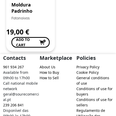
Moldura
Padrinho
Fotonoivos
19,00
€
ADD TO
CART
Contacts
Marketplace
Policies
961 934 267
About Us
Privacy Policy
Available from
How to Buy
Cookie Policy
09h00 to 17h00
How to Sell
General conditions
Call national mobile
of use
network
Conditions of use for
geral@sourecomerci
buyers
al.pt
Conditions of use for
239 206 841
sellers
Disponível das
Regulamento de
09h00 às 17h00
Utilização dos