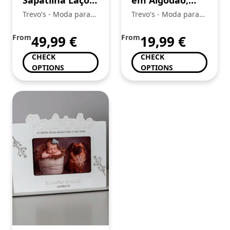
Mayoral
Tom Tailor
Trevo's - Moda para
Trevo's - Moda para
toda a Familia
toda a Familia
From
49,99
€
From
19,99
€
CHECK
CHECK
OPTIONS
OPTIONS