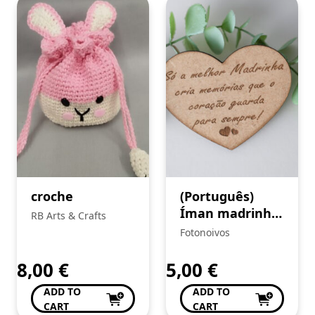
croche
(Português)
Íman madrinha
RB Arts & Crafts
Coração
Fotonoivos
8,00
€
5,00
€
ADD TO
ADD TO
CART
CART