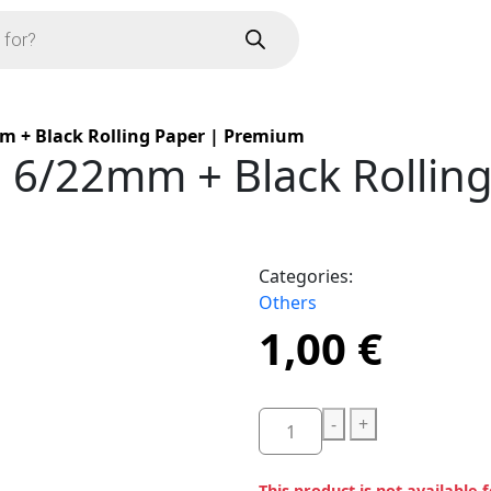
mm + Black Rolling Paper | Premium
e 6/22mm + Black Rollin
Categories:
Others
1,00
€
-
+
This product is not available 