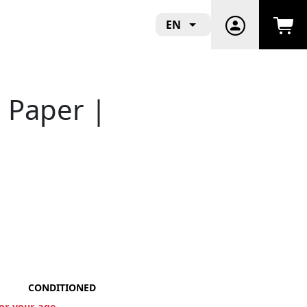
EN
g Paper |
CONDITIONED
for your age