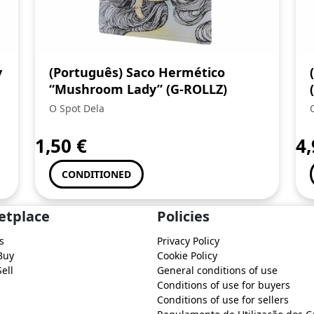
y
(Português) Saco Hermético
“Mushroom Lady” (G-ROLLZ)
O Spot Dela
1,50
€
4
CONDITIONED
etplace
Policies
s
Privacy Policy
Buy
Cookie Policy
ell
General conditions of use
Conditions of use for buyers
Conditions of use for sellers