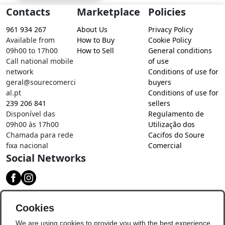
Contacts
Marketplace
Policies
961 934 267
About Us
Privacy Policy
Available from
How to Buy
Cookie Policy
09h00 to 17h00
How to Sell
General conditions
Call national mobile
of use
network
Conditions of use for
geral@sourecomerci
buyers
al.pt
Conditions of use for
239 206 841
sellers
Disponível das
Regulamento de
09h00 às 17h00
Utilização dos
Chamada para rede
Cacifos do Soure
fixa nacional
Comercial
Social Networks
Download our app
Cookies
We are using cookies to provide you with the best experience