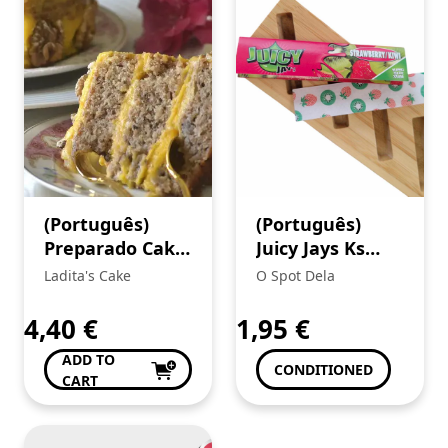
(Português)
(Português)
Preparado Cake
Juicy Jays Ks
de Noz
Slim
Ladita's Cake
O Spot Dela
Strawberry-Kiwi
4,40
€
1,95
€
ADD TO
CONDITIONED
CART