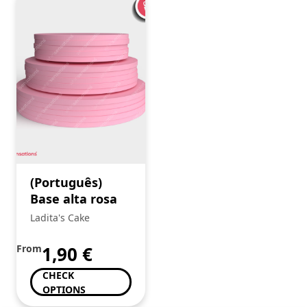
(Português)
Base alta rosa
Ladita's Cake
From
1,90
€
CHECK
OPTIONS