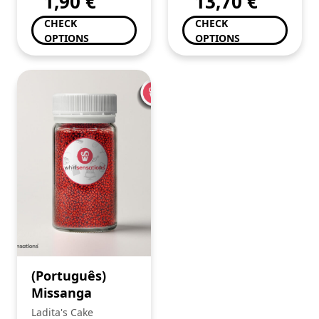
1,90
€
13,70
€
CHECK
CHECK
OPTIONS
OPTIONS
(Português)
Missanga
Ladita's Cake