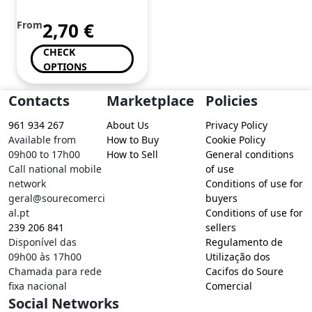
From
2,70
€
CHECK
OPTIONS
Contacts
Marketplace
Policies
961 934 267
About Us
Privacy Policy
Available from
How to Buy
Cookie Policy
09h00 to 17h00
How to Sell
General conditions
Call national mobile
of use
network
Conditions of use for
geral@sourecomerci
buyers
al.pt
Conditions of use for
239 206 841
sellers
Disponível das
Regulamento de
09h00 às 17h00
Utilização dos
Chamada para rede
Cacifos do Soure
fixa nacional
Comercial
Social Networks