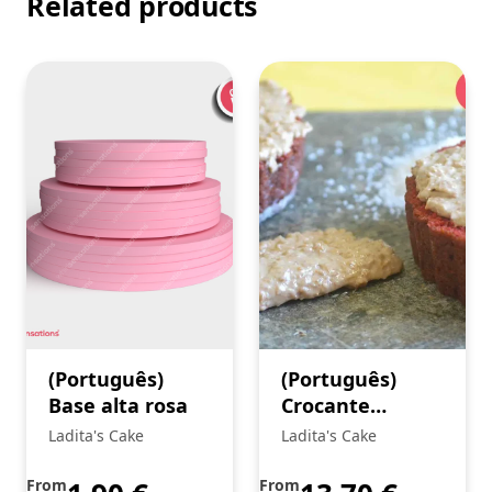
Related products
(Português)
(Português)
Base alta rosa
Crocante
Caramelo e Flor
Ladita's Cake
Ladita's Cake
de Sal
From
From