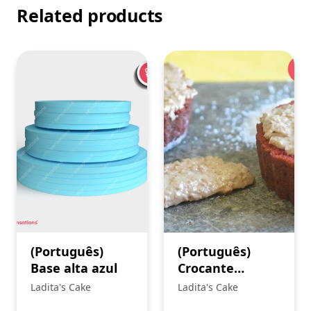
Related products
(Português)
(Português)
Base alta azul
Crocante
Caramelo e Flor
Ladita's Cake
Ladita's Cake
de Sal