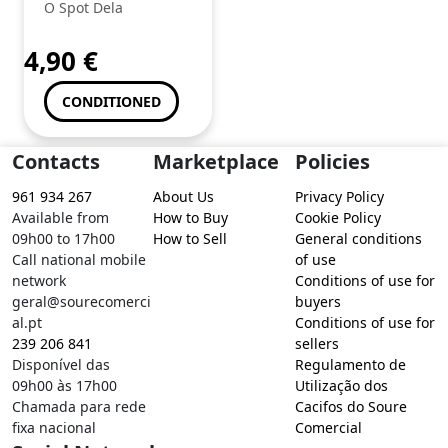
Cinzeiro (1) +
O Spot Dela
Mortalhas
Brown
4,90
€
CONDITIONED
Contacts
Marketplace
Policies
961 934 267
About Us
Privacy Policy
Available from
How to Buy
Cookie Policy
09h00 to 17h00
How to Sell
General conditions
Call national mobile
of use
network
Conditions of use for
geral@sourecomerci
buyers
al.pt
Conditions of use for
239 206 841
sellers
Disponível das
Regulamento de
09h00 às 17h00
Utilização dos
Chamada para rede
Cacifos do Soure
fixa nacional
Comercial