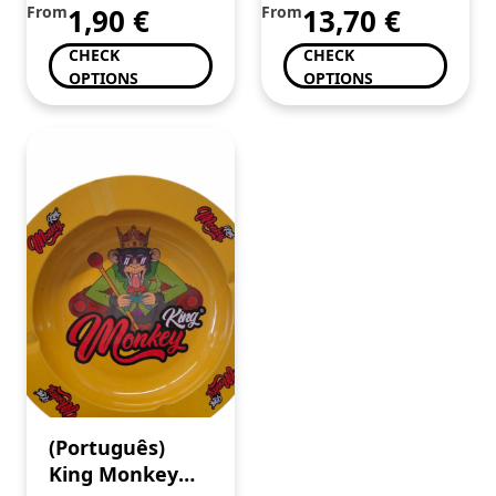
From
1,90
€
From
13,70
€
CHECK
CHECK
OPTIONS
OPTIONS
(Português)
King Monkey