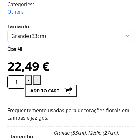
Categories:
Others
Tamanho
×
Clear All
22,49
€
-
+
ADD TO CART
Frequentemente usadas para decorações florais em
campas e jazigos.
Grande (33cm), Médio (27cm),
Tamanho