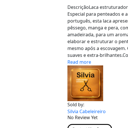
DescriçãoLaca estruturadora
Especial para penteados e 
português, esta laca apres
pêssego, manga e pera, com
amadeirada, para um aroma 
elaborar e estruturar o pen
mesmo após a escovagem. Co
suaves e extra-brilhantes.Co
Read more
Sold by:
Silvia Cabeleireiro
No Review Yet