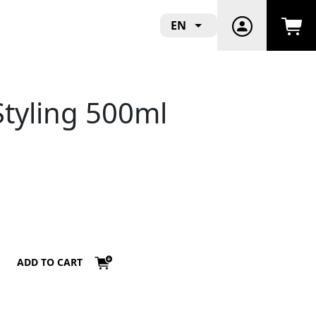
EN
tyling 500ml
ADD TO CART