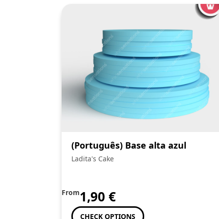
(Português) Base alta azul
Ladita's Cake
From
1,90
€
CHECK OPTIONS