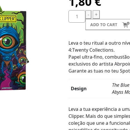
1,80
€
-
+
ADD TO CART
Leva o teu ritual a outro ní
4:Twenty Collections.
Papel ultra-fino, combustão 
exclusivos do artista Abrpoi
Garante as tuas no teu Spot
The Blue
Design
Abyss M
Product
Details
​Leva a tua experiência a 
Clipper. Mais do que simple
coleção que une a funciona
psicadélica do conceituado a