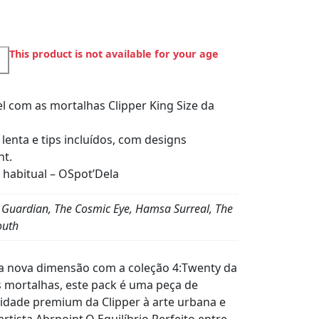
This product is not available for your age
vel com as mortalhas Clipper King Size da
lenta e tips incluídos, com designs
nt.
 habitual – OSpot’Dela
 Guardian, The Cosmic Eye, Hamsa Surreal, The
outh
uma nova dimensão com a coleção 4:Twenty da
s mortalhas, este pack é uma peça de
lidade premium da Clipper à arte urbana e
rtista Abrpoint.O Equilíbrio Perfeito entre