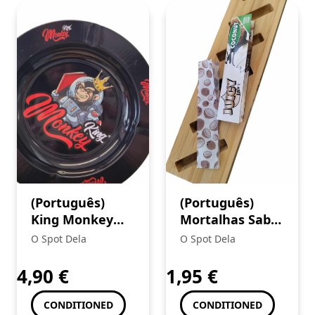
(Português)
(Português)
King Monkey
Mortalhas Sabor
Cinzeiro (3)+
Juicy Jays King
O Spot Dela
O Spot Dela
Mortalhas
Size Coco
Brown
4,90
€
1,95
€
CONDITIONED
CONDITIONED