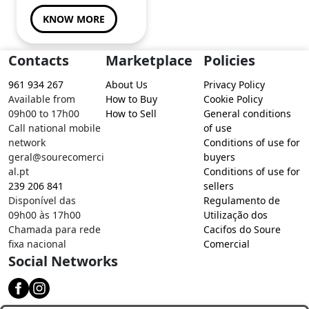
KNOW MORE
Contacts
Marketplace
Policies
961 934 267
About Us
Privacy Policy
Available from
How to Buy
Cookie Policy
09h00 to 17h00
How to Sell
General conditions
Call national mobile
of use
network
Conditions of use for
geral@sourecomerci
buyers
al.pt
Conditions of use for
239 206 841
sellers
Disponível das
Regulamento de
09h00 às 17h00
Utilização dos
Chamada para rede
Cacifos do Soure
fixa nacional
Comercial
Social Networks