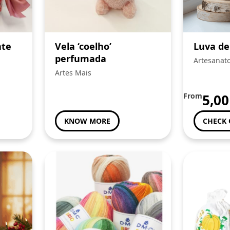
ate
Vela ‘coelho’
Luva de
perfumada
Artesanat
Artes Mais
From
5,0
KNOW MORE
CHECK 