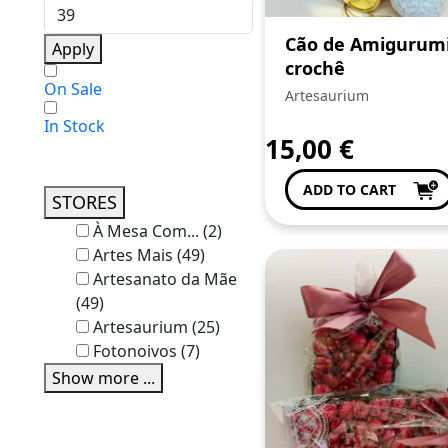
Cão de Amigurumi
Apply
crochê
On Sale
Artesaurium
In Stock
15,00
€
ADD TO CART
STORES
À Mesa Com...
(2)
Artes Mais
(49)
Artesanato da Mãe
(49)
Artesaurium
(25)
Fotonoivos
(7)
Show more ...