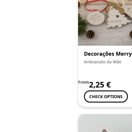
Decorações Merry
Artesanato da Mãe
From
2,25
€
CHECK OPTIONS