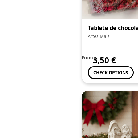
Tablete de chocol
Artes Mais
From
3,50
€
CHECK OPTIONS