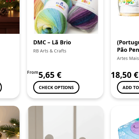
DMC – Lã Brio
(Portug
Pão Pen
RB Arts & Crafts
Artes Mais
From
5,65
€
18,50
€
CHECK OPTIONS
ADD TO