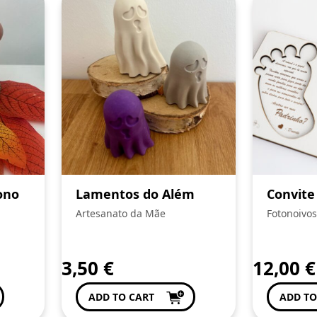
ono
Lamentos do Além
Convite
Artesanato da Mãe
Fotonoivos
3,50
€
12,00
€
ADD TO CART
ADD TO