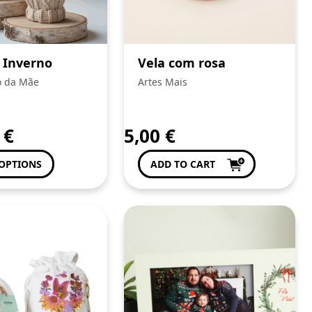
 Inverno
Vela com rosa
o da Mãe
Artes Mais
0
€
5,00
€
OPTIONS
ADD TO CART