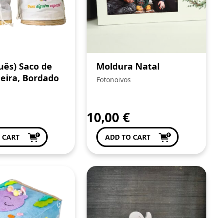
uês) Saco de
Moldura Natal
eira, Bordado
Fotonoivos
10,00
€
 CART
ADD TO CART