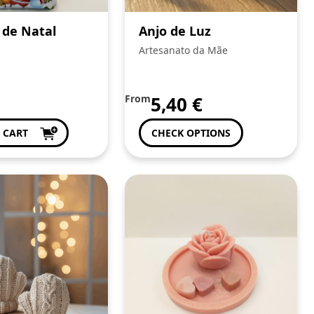
 de Natal
Anjo de Luz
Artesanato da Mãe
From
5,40
€
 CART
CHECK OPTIONS