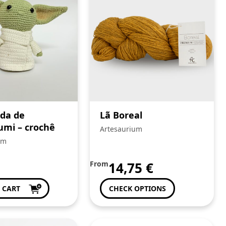
da de
Lã Boreal
mi – crochê
Artesaurium
um
From
14,75
€
 CART
CHECK OPTIONS