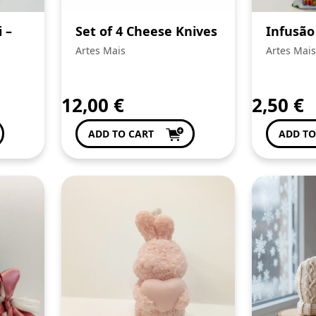
 –
Set of 4 Cheese Knives
Infusão
Artes Mais
Artes Mais
12,00
€
2,50
€
ADD TO CART
ADD TO