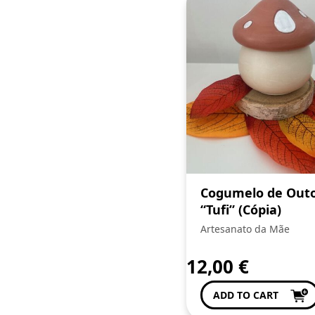
Cogumelo de Out
“Tufi” (Cópia)
Artesanato da Mãe
12,00
€
ADD TO CART