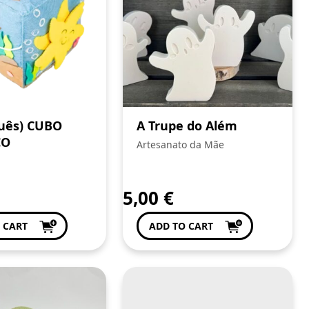
uês) CUBO
A Trupe do Além
CO
Artesanato da Mãe
5,00
€
 CART
ADD TO CART