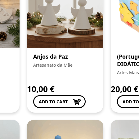
Anjos da Paz
(Portug
DIDÁTI
Artesanato da Mãe
Artes Mais
10,00
€
20,00
€
ADD TO CART
ADD TO