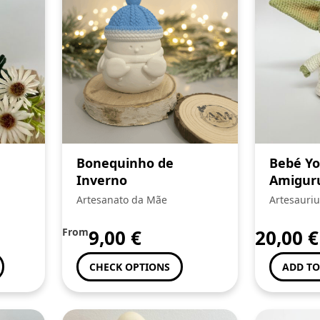
Bonequinho de
Bebé Yo
Inverno
Amiguru
Artesanato da Mãe
Artesauri
From
9,00
€
20,00
€
CHECK OPTIONS
ADD TO