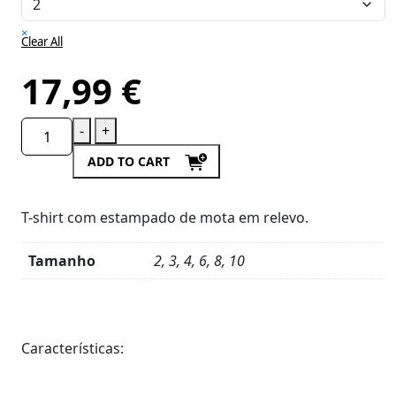
×
Clear All
17,99
€
-
+
ADD TO CART
T-shirt com estampado de mota em relevo.
Tamanho
2, 3, 4, 6, 8, 10
Product
Details
Características: