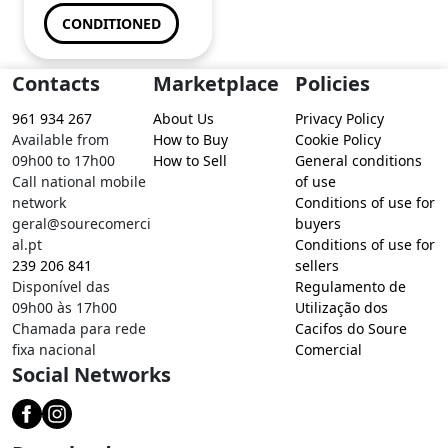
CONDITIONED
Contacts
Marketplace
Policies
961 934 267
About Us
Privacy Policy
Available from
How to Buy
Cookie Policy
09h00 to 17h00
How to Sell
General conditions
Call national mobile
of use
network
Conditions of use for
geral@sourecomerci
buyers
al.pt
Conditions of use for
239 206 841
sellers
Disponível das
Regulamento de
09h00 às 17h00
Utilização dos
Chamada para rede
Cacifos do Soure
fixa nacional
Comercial
Social Networks