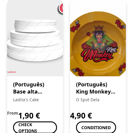
(Português)
(Português)
Base alta
King Monkey
branca
Cinzeiro (1) +
Ladita's Cake
O Spot Dela
Mortalhas
Brown
From
1,90
€
4,90
€
CHECK
CONDITIONED
OPTIONS