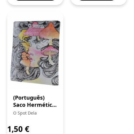
(Português)
Saco Hermético
“Mushroom
O Spot Dela
Lady” (G-ROLLZ)
1,50
€