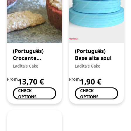
(Português)
(Português)
Crocante
Base alta azul
Caramelo e Flor
Ladita's Cake
Ladita's Cake
de Sal
From
13,70
€
From
1,90
€
CHECK
CHECK
OPTIONS
OPTIONS