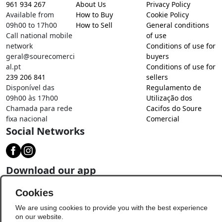
961 934 267
About Us
Privacy Policy
Available from
How to Buy
Cookie Policy
09h00 to 17h00
How to Sell
General conditions
Call national mobile
of use
network
Conditions of use for
geral@sourecomerci
buyers
al.pt
Conditions of use for
239 206 841
sellers
Disponível das
Regulamento de
09h00 às 17h00
Utilização dos
Chamada para rede
Cacifos do Soure
fixa nacional
Comercial
Social Networks
Download our app
Cookies
We are using cookies to provide you with the best experience
on our website.