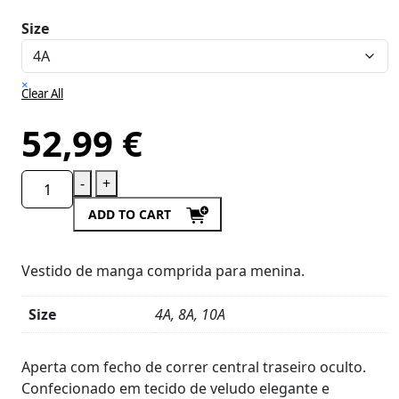
Size
×
Clear All
52,99
€
-
+
ADD TO CART
Vestido de manga comprida para menina.
Size
4A, 8A, 10A
Product
Details
Aperta com fecho de correr central traseiro oculto.
Confecionado em tecido de veludo elegante e