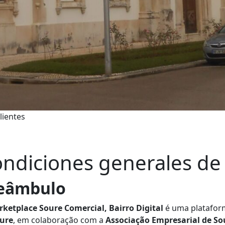
lientes
ndiciones generales de 
eâmbulo
ketplace Soure Comercial, Bairro Digital
é uma plataform
oure
, em colaboração com a
Associação Empresarial de So