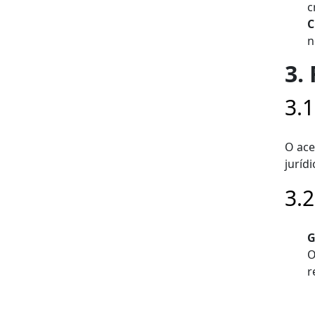
c
C
n
3.
3.
O ace
juríd
3.
G
O
r