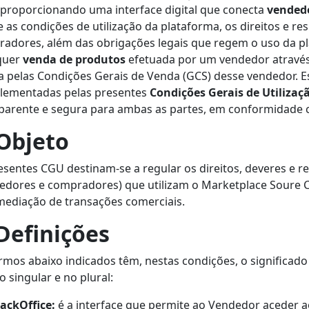
, proporcionando uma interface digital que conecta
vended
e as condições de utilização da plataforma, os direitos e 
adores, além das obrigações legais que regem o uso da p
quer
venda de produtos
efetuada por um vendedor atravé
a pelas Condições Gerais de Venda (GCS) desse vendedor. 
lementadas pelas presentes
Condições Gerais de Utilizaç
parente e segura para ambas as partes, em conformidade c
 Objeto
esentes CGU destinam-se a regular os direitos, deveres e r
edores e compradores) que utilizam o Marketplace Soure 
mediação de transações comerciais.
 Definições
rmos abaixo indicados têm, nestas condições, o significado 
o singular e no plural:
ackOffice:
é a interface que permite ao Vendedor aceder a