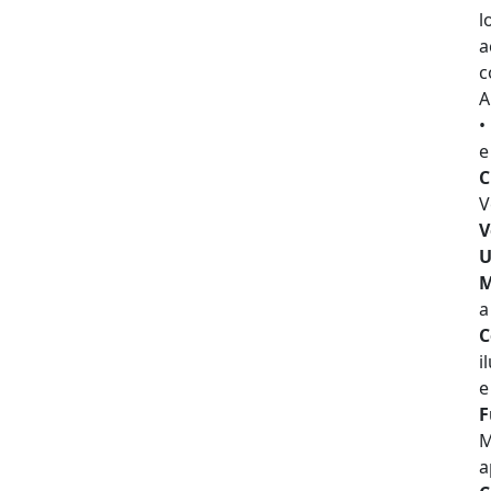
l
a
c
A
•
e
C
V
V
U
M
a
C
i
e
F
M
a