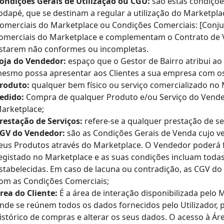
ondições Gerais de Utilização ou CGU:
são estas condiçõe
odapé, que se destinam a regular a utilização do Marketpla
omerciais do Marketplace ou Condições Comerciais: [Conju
omerciais do Marketplace e complementam o Contrato de
starem não conformes ou incompletas.
oja do Vendedor:
espaço que o Gestor de Bairro atribui a
esmo possa apresentar aos Clientes a sua empresa com os 
roduto:
qualquer bem físico ou serviço comercializado no
edido:
Compra de qualquer Produto e/ou Serviço do Vendedo
arketplace;
restação de Serviços:
refere-se a qualquer prestação de se
GV do Vendedor:
são as Condições Gerais de Venda cujo ve
eus Produtos através do Marketplace. O Vendedor poderá f
egistado no Marketplace e as suas condições incluam todas
stabelecidas. Em caso de lacuna ou contradição, as CGV 
om as Condições Comerciais;
rea do Cliente:
É a área de interação disponibilizada pelo 
nde se reúnem todos os dados fornecidos pelo Utilizador, p
istórico de compras e alterar os seus dados. O acesso à Ár