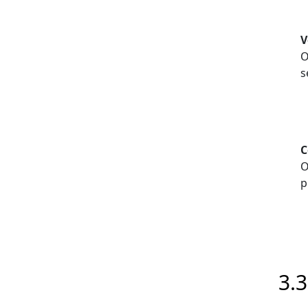
V
O
s
C
O
p
3.