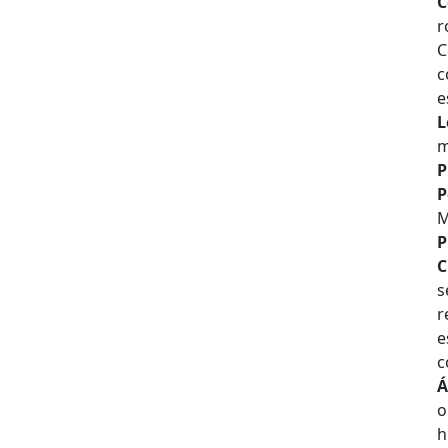
C
r
C
c
e
L
m
P
P
M
P
C
s
r
e
c
Á
o
h