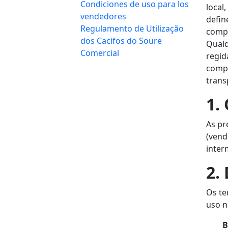
Condiciones de uso para los
local
vendedores
defin
Regulamento de Utilização
compr
dos Cacifos do Soure
Qual
Comercial
regid
comp
trans
1.
As pr
(vend
inter
2.
Os te
uso n
B