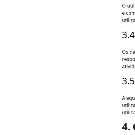
O uti
e com
utili
3.
Os da
respo
ativi
3.
A equ
utili
utili
4.