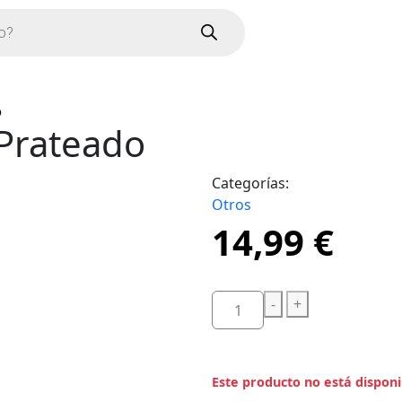
o
 Prateado
Categorías:
Otros
14,99
€
-
+
Este producto no está dispon