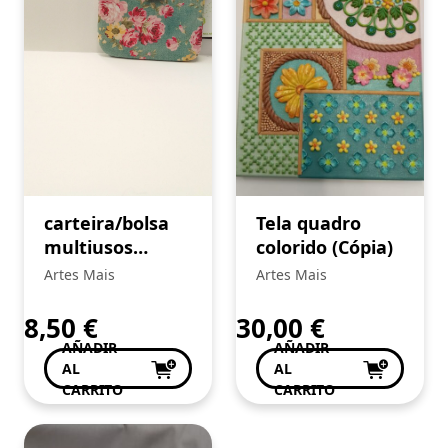
carteira/bolsa
Tela quadro
multiusos
colorido (Cópia)
(Cópia)
Artes Mais
Artes Mais
8,50
€
30,00
€
AÑADIR
AÑADIR
AL
AL
CARRITO
CARRITO