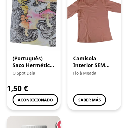
(Português)
Camisola
Saco Hermético
Interior SEM
“Mushroom
PREÇO
O Spot Dela
Fio à Meada
Lady” (G-ROLLZ)
1,50
€
ACONDICIONADO
SABER MÁS