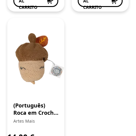
AL
AL
CARRITO
CARRITO
(Português)
Roca em Croché
para Bibe
Artes Mais