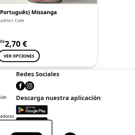
(Português) Missanga
Ladita's Cake
de
2,70
€
VER OPCIONES
Redes Sociales
Descarga nuestra aplicación
ción
dedores
cifos