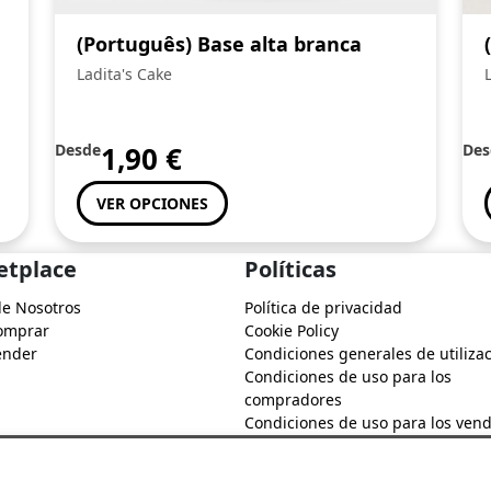
(Português) Base alta branca
Ladita's Cake
Desde
1,90
€
Des
VER OPCIONES
etplace
Políticas
de Nosotros
Política de privacidad
omprar
Cookie Policy
ender
Condiciones generales de utiliza
Condiciones de uso para los
compradores
Condiciones de uso para los ven
Regulamento de Utilização dos Ca
do Soure Comercial