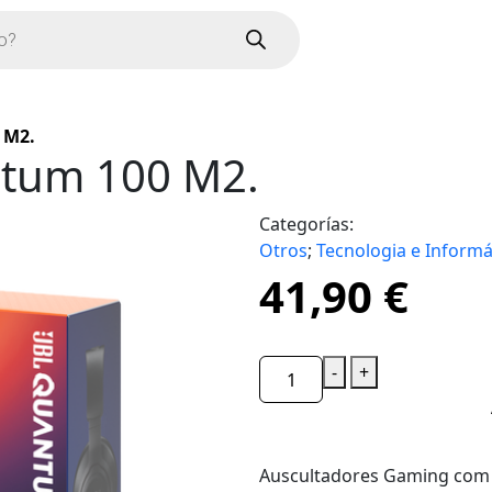
 M2.
ntum 100 M2.
Categorías:
Otros
;
Tecnologia e Informá
41,90
€
-
+
Auscultadores Gaming com