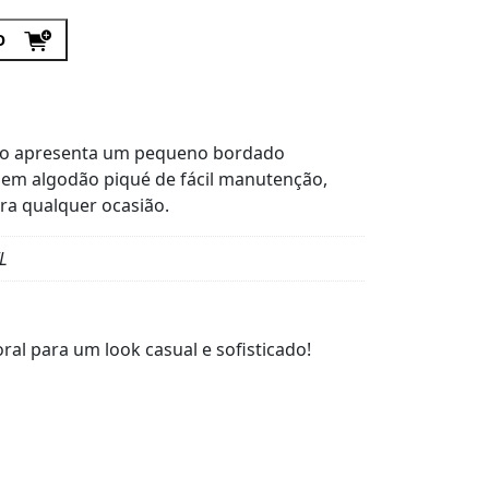
O
polo apresenta um pequeno bordado
a em algodão piqué de fácil manutenção,
ara qualquer ocasião.
XL
ral para um look casual e sofisticado!