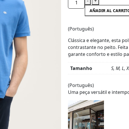
-
+
AÑADIR AL CARRIT
(Português)
Clássica e elegante, esta 
contrastante no peito. Feit
garante conforto e estilo p
Tamanho
S, M, L, 
Detalles
del
(Português)
producto
Uma peça versátil e intempo