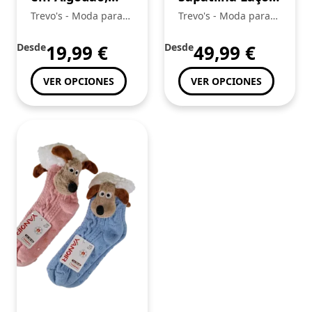
Tom Tailor
Mayoral
Trevo's - Moda para
Trevo's - Moda para
toda a Familia
toda a Familia
Desde
19,99
€
Desde
49,99
€
VER OPCIONES
VER OPCIONES