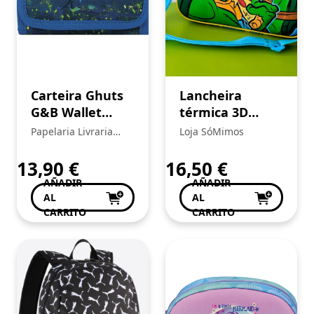
Carteira Ghuts
Lancheira
G&B Wallet
térmica 3D
Stone Age
Tartarugas
Papelaria Livraria
Loja SóMimos
Ninja
Central
13,90
€
16,50
€
AÑADIR
AÑADIR
AL
AL
CARRITO
CARRITO