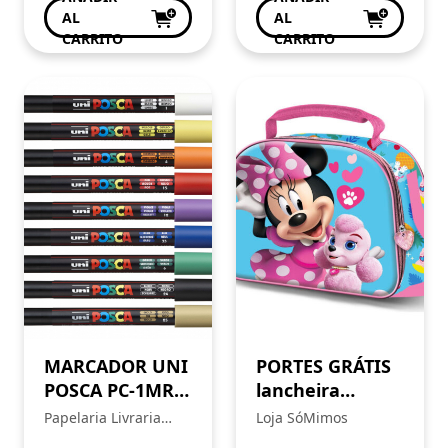
AL
AL
CARRITO
CARRITO
MARCADOR UNI
PORTES GRÁTIS
POSCA PC-1MR
lancheira
EXTRA FINO
térmica 3D
Papelaria Livraria
Loja SóMimos
0,7MM
Minnie
Central