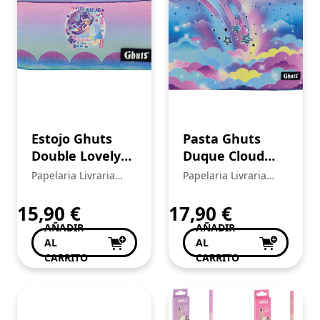
Estojo Ghuts
Pasta Ghuts
Double Lovely
Duque Cloud
Ocean
Stars
Papelaria Livraria
Papelaria Livraria
Central
Central
15,90
€
17,90
€
AÑADIR
AÑADIR
AL
AL
CARRITO
CARRITO