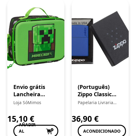
Envio grátis
(Português)
Lancheira
Zippo Classic
térmica 3D
Royal Blue
Loja SóMimos
Papelaria Livraria
Minecraft
Matte Zippo
Central
Logo
15,10
€
36,90
€
AÑADIR
AL
ACONDICIONADO