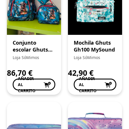
Conjunto
Mochila Ghuts
escolar Ghuts
Gh100 MySound
plazy zone 07
Loja SóMimos
Loja SóMimos
86,70
€
42,90
€
AÑADIR
AÑADIR
AL
AL
CARRITO
CARRITO