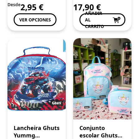
Desde
2,95
€
17,90
€
AÑADIR
VER OPCIONES
AL
CARRITO
Lancheira Ghuts
Conjunto
Yummg
escolar Ghuts