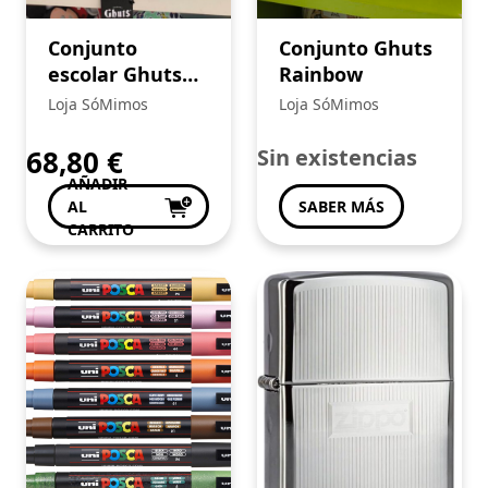
En Stock
Conjunto
Conjunto Ghuts
escolar Ghuts
Rainbow
TIENDAS
Born to Shine
Loja SóMimos
Loja SóMimos
Loja SóMimos
(30)
Papelaria Livraria Central
(76)
68,80
€
Sin existencias
Vicata - Comercio de Artículos Deportivos,
AÑADIR
Unipersonal S.L.:
(1)
AL
SABER MÁS
CARRITO