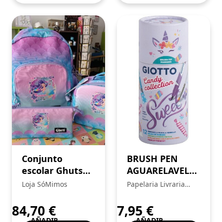
Conjunto
BRUSH PEN
escolar Ghuts
AGUARELAVEL
“Sereia” Lovely
GIOTTO SOFT
Loja SóMimos
Papelaria Livraria
Ocean
CANDY C/12
Central
84,70
€
7,95
€
AÑADIR
AÑADIR