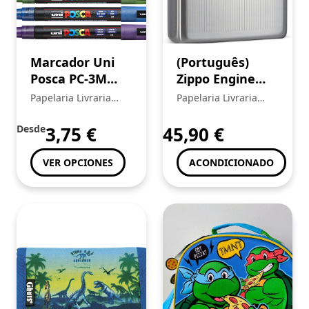
Marcador Uni
(Português)
Posca PC-3M
Zippo Engine
Fino 0,9-1,3mm
Turn Lighter
Papelaria Livraria
Papelaria Livraria
Central
Central
Desde
3,75
€
45,90
€
VER OPCIONES
ACONDICIONADO