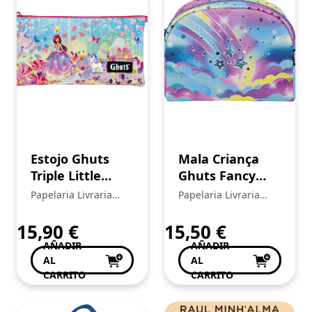
Estojo Ghuts
Mala Criança
Triple Little
Ghuts Fancy
Princess
Cloud Stars
Papelaria Livraria
Papelaria Livraria
Central
Central
15,90
€
15,50
€
AÑADIR
AÑADIR
AL
AL
CARRITO
CARRITO