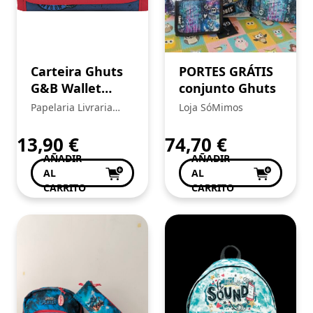
Carteira Ghuts
PORTES GRÁTIS
G&B Wallet
conjunto Ghuts
Game Zone
Papelaria Livraria
Loja SóMimos
Central
13,90
€
74,70
€
AÑADIR
AÑADIR
AL
AL
CARRITO
CARRITO