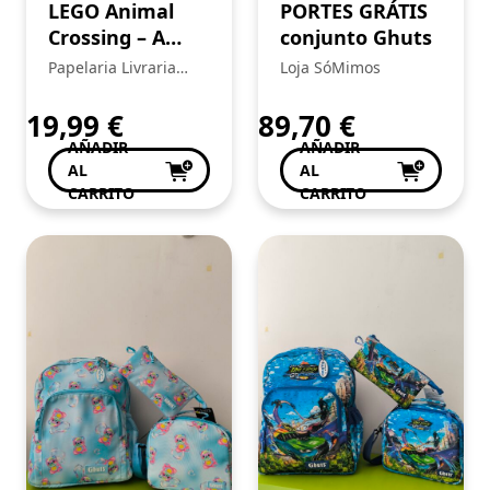
LEGO Animal
PORTES GRÁTIS
Crossing – A
conjunto Ghuts
casa acolhedora
Papelaria Livraria
Loja SóMimos
da Goldie 77058
Central
19,99
€
89,70
€
AÑADIR
AÑADIR
AL
AL
CARRITO
CARRITO