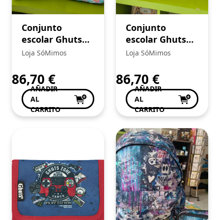
Conjunto
Conjunto
escolar Ghuts
escolar Ghuts
Pop Bears 01
GH RACING 05
Loja SóMimos
Loja SóMimos
86,70
€
86,70
€
AÑADIR
AÑADIR
AL
AL
CARRITO
CARRITO