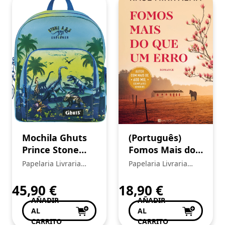
Mochila Ghuts
(Português)
Prince Stone
Fomos Mais do
Age
que um Erro
Papelaria Livraria
Papelaria Livraria
Central
Central
45,90
€
18,90
€
AÑADIR
AÑADIR
AL
AL
CARRITO
CARRITO