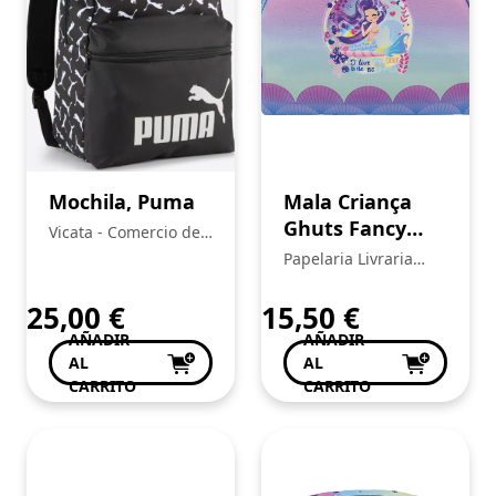
Mochila, Puma
Mala Criança
Ghuts Fancy
Vicata - Comercio de
Lovely Ocean
Artículos Deportivos,
Papelaria Livraria
Unipersonal S.L.:
Central
25,00
€
15,50
€
AÑADIR
AÑADIR
AL
AL
CARRITO
CARRITO