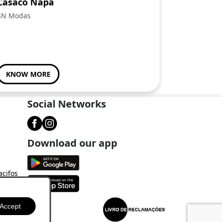
Casaco Napa
SN Modas
KNOW MORE
Social Networks
Download our app
acifos
Accept