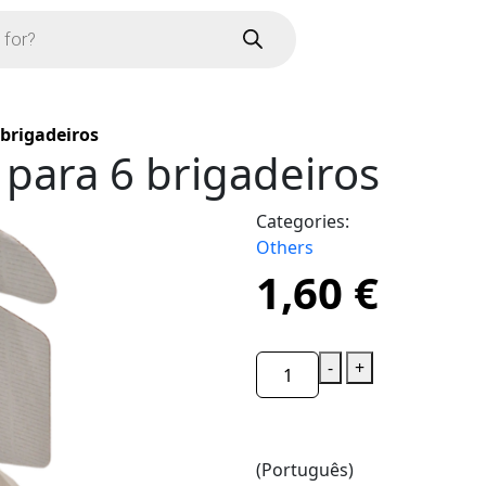
 brigadeiros
 para 6 brigadeiros
Categories:
Others
1,60
€
-
+
(Português)