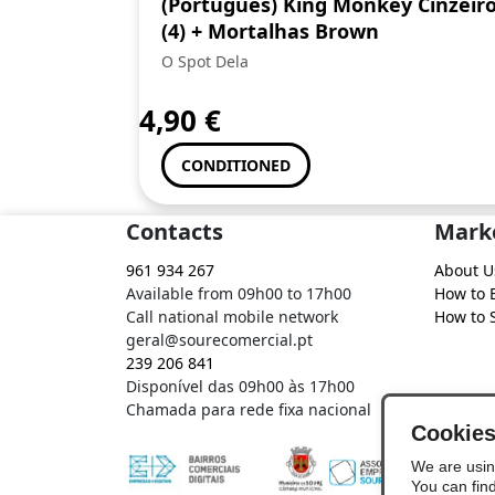
(Português) King Monkey Cinzeir
(4) + Mortalhas Brown
O Spot Dela
4,90
€
CONDITIONED
Contacts
Mark
961 934 267
About U
Available from 09h00 to 17h00
How to 
Call national mobile network
How to S
geral@sourecomercial.pt
239 206 841
Disponível das 09h00 às 17h00
Chamada para rede fixa nacional
Cookie
We are usin
You can fin