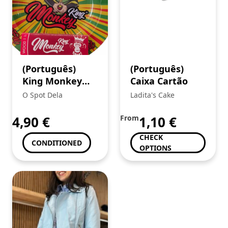
(Português)
(Português)
King Monkey
Caixa Cartão
Cinzeiro (2) +
O Spot Dela
Ladita's Cake
Mortalhas
Brown
4,90
€
From
1,10
€
CHECK
CONDITIONED
OPTIONS