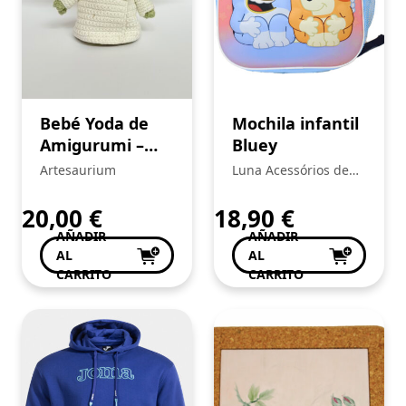
Bebé Yoda de
Mochila infantil
Amigurumi –
Bluey
crochê
Artesaurium
Luna Acessórios de
Moda
20,00
€
18,90
€
AÑADIR
AÑADIR
AL
AL
CARRITO
CARRITO