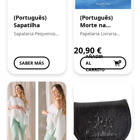
(Português)
(Português)
Sapatilha
Morte na
Cornualha de
Sapataria Pequenos
Papelaria Livraria
Daniel Silva
Heróis
Central
20,90
€
AÑADIR
SABER MÁS
AL
CARRITO