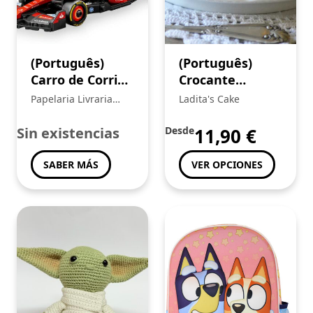
(Português)
(Português)
Carro de Corrida
Crocante
Ferrari SF-24
chocolate
Papelaria Livraria
Ladita's Cake
F1LEGO® 77242
branco
Central
Sin existencias
Desde
11,90
€
SABER MÁS
VER OPCIONES