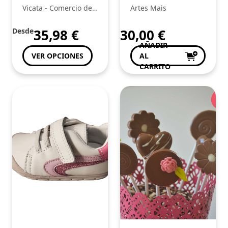
Joma
Vicata - Comercio de
Artes Mais
Artículos Deportivos,
Unipersonal S.L.:
Desde
35,98
€
30,00
€
AÑADIR
VER OPCIONES
AL
CARRITO