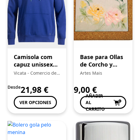
Camisola com
Base para Ollas
capuz unissexo
de Corcho y
U-Tribe azul
Azulejo Floral
Vicata - Comercio de
Artes Mais
Pintado a Mano
Artículos Deportivos,
Unipersonal S.L.:
Desde
21,98
€
9,00
€
AÑADIR
VER OPCIONES
AL
CARRITO