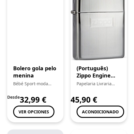
Bolero gola pelo
(Português)
menina
Zippo Engine
Turn Lighter
Bébé Sport-moda
Papelaria Livraria
Infantil
Central
Desde
32,99
€
45,90
€
VER OPCIONES
ACONDICIONADO