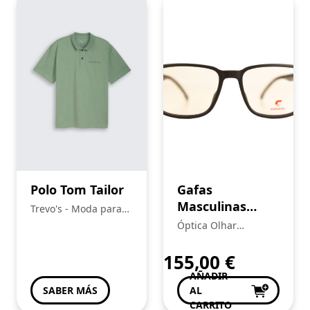
Polo Tom Tailor
Gafas
Masculinas
Trevo's - Moda para
Carrera
toda a Familia
Óptica Olhar
Cintilante
155,00
€
AÑADIR
SABER MÁS
AL
CARRITO