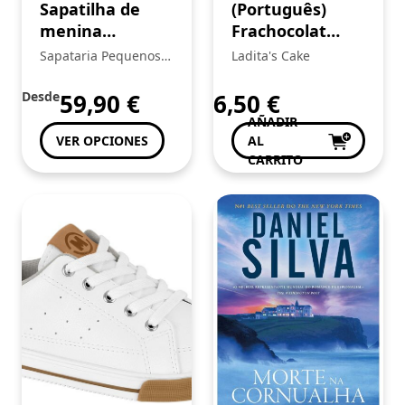
Sapatilha de
(Português)
menina
Frachocolat
Barefoot
leite 500g
Sapataria Pequenos
Ladita's Cake
Pablosky
Heróis
Desde
59,90
€
6,50
€
AÑADIR
VER OPCIONES
AL
CARRITO