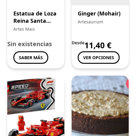
Desporto e Lazer
(61)
Escritório
(107)
Estatua de Loza
Ginger (Mohair)
Mostrar más ...
Reina Santa
Artesaurium
Isabel – Estilo
Artes Mais
Coimbra
TIENDAS
Sin existencias
Desde
11,40
€
À Mesa Com...
(24)
Adora - Fashion Store
(9)
SABER MÁS
VER OPCIONES
Anas Fashion - Ana Bela Da Conceição Da Silva
(22)
Angel Therapy
(26)
Artes Mais
(64)
Mostrar más ...