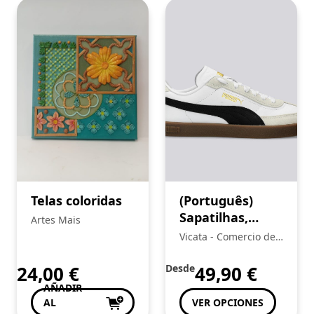
Telas coloridas
(Português)
Sapatilhas,
Artes Mais
Puma Club Era
Vicata - Comercio de
II
Artículos Deportivos,
Unipersonal S.L.:
24,00
€
Desde
49,90
€
AÑADIR
AL
VER OPCIONES