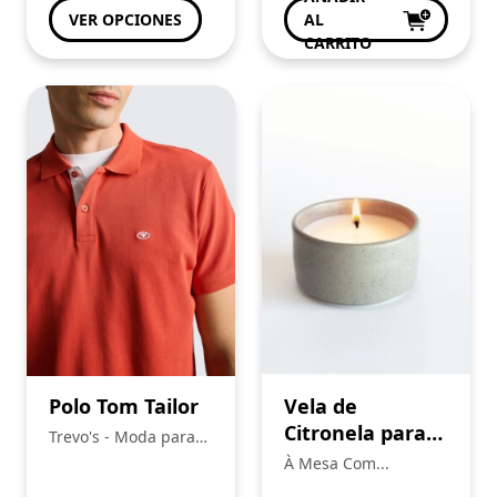
VER OPCIONES
AL
CARRITO
Polo Tom Tailor
Vela de
Citronela para
Trevo's - Moda para
Exterior
toda a Familia
À Mesa Com...