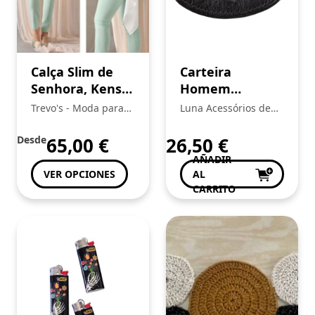
Calça Slim de
Carteira
Senhora, Kensy
Homem
Byanna
Cavalinho
Trevo's - Moda para
Luna Acessórios de
toda a Familia
Moda
Desde
65,00
€
26,50
€
AÑADIR
VER OPCIONES
AL
CARRITO