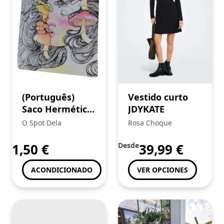
(Português)
Vestido curto
Saco Hermético
JDYKATE
“Mushroom
O Spot Dela
Rosa Choque
Lady” (G-ROLLZ)
1,50
€
Desde
39,99
€
ACONDICIONADO
VER OPCIONES