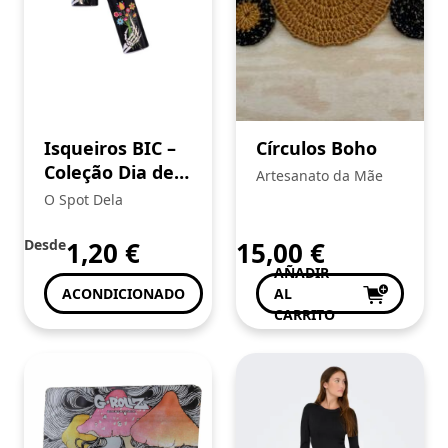
Isqueiros BIC –
Círculos Boho
Coleção Dia de
Artesanato da Mãe
los Muertos
O Spot Dela
Desde
1,20
€
15,00
€
AÑADIR
ACONDICIONADO
AL
CARRITO