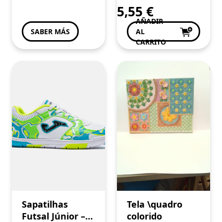
5,55
€
AÑADIR
SABER MÁS
AL
CARRITO
Sapatilhas
Tela \quadro
Futsal Júnior –
colorido