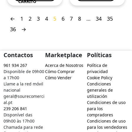
CARRITO
←
1
2
3
4
5
6
7
8
…
34
35
36
→
Contactos
Marketplace
Políticas
961 934 267
Acerca de Nosotros
Política de
Disponible de 09h00
Cómo Comprar
privacidad
a 17h00
Cómo Vender
Cookie Policy
Llame a la red móvil
Condiciones
nacional
generales de
geral@sourecomerci
utilización
al.pt
Condiciones de uso
239 206 841
para los
Disponível das
compradores
09h00 às 17h00
Condiciones de uso
Chamada para rede
para los vendedores