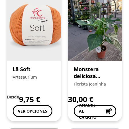
Lã Soft
Monstera
deliciosa
Artesaurium
variegatta
Florista Joaninha
Desde
9,75
€
30,00
€
AÑADIR
VER OPCIONES
AL
CARRITO