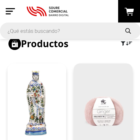
PRECIO
Productos
-
Aplicar
En oferta
En Stock
CATEGORÍAS
Artesanato
(152)
Calçado
(47)
Costura e Trabalhos Manuais
(73)