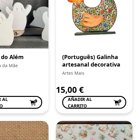
 do Além
(Português) Galinha
artesanal decorativa
o da Mãe
Artes Mais
15,00
€
 AL
AÑADIR AL
TO
CARRITO