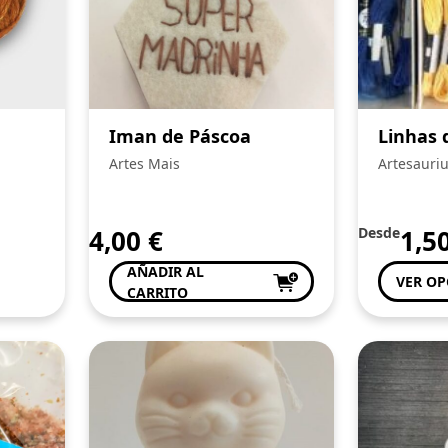
Iman de Páscoa
Linhas 
Artes Mais
Artesauri
4,00
€
Desde
1,5
AÑADIR AL
VER OP
CARRITO