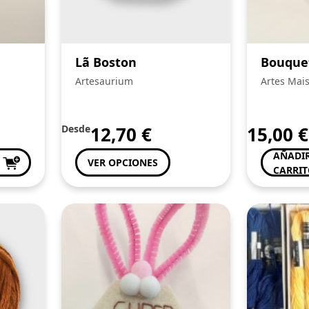
Lã Boston
Bouque
Artesaurium
Artes Mai
Desde
12,70
€
15,00
€
AÑADIR
VER OPCIONES
CARRI