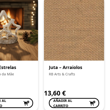
Estrelas
Juta – Arraiolos
o da Mãe
RB Arts & Crafts
13,60
€
 AL
AÑADIR AL
TO
CARRITO