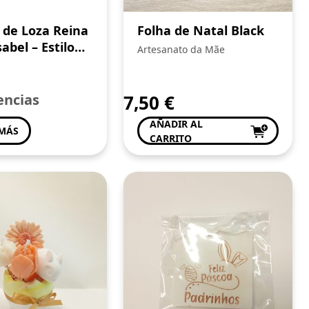
 de Loza Reina
Folha de Natal Black
abel – Estilo
Artesanato da Mãe
a
s
encias
7,50
€
AÑADIR AL
 MÁS
CARRITO