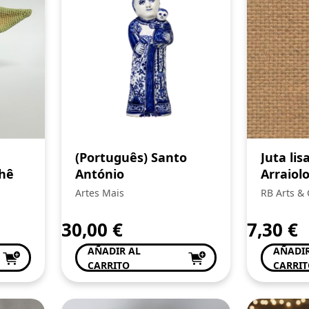
(Português) Santo
Juta lis
chê
António
Arraiol
Artes Mais
RB Arts & 
30,00
€
7,30
€
AÑADIR AL
AÑADIR
CARRITO
CARRI