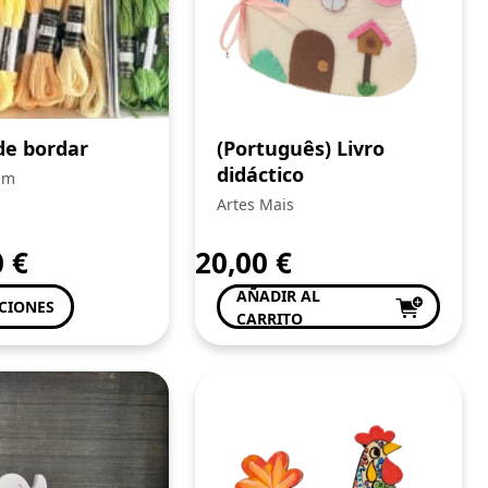
de bordar
(Português) Livro
didáctico
um
Artes Mais
0
€
20,00
€
AÑADIR AL
CIONES
CARRITO