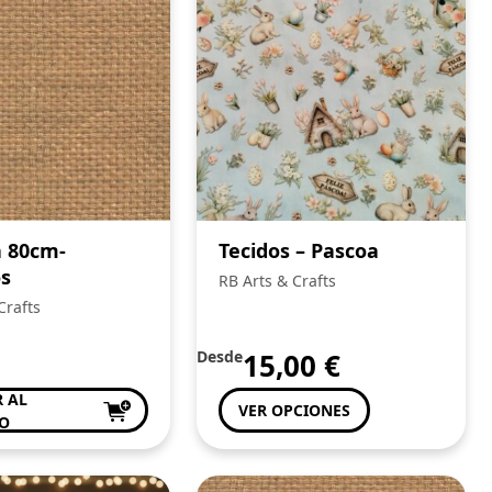
a 80cm-
Tecidos – Pascoa
os
RB Arts & Crafts
Crafts
Desde
15,00
€
 AL
VER OPCIONES
TO