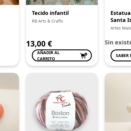
Tecido infantil
Estatua
Santa Is
RB Arts & Crafts
Coimbr
Artes Mai
13,00
€
Sin exist
AÑADIR AL
SABER
CARRITO