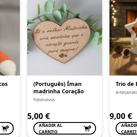
cos
(Português) Íman
Trio de 
madrinha Coração
Artesanat
Fotonoivos
5,00
€
9,00
€
AÑADIR AL
AÑADIR
CARRITO
CARRI