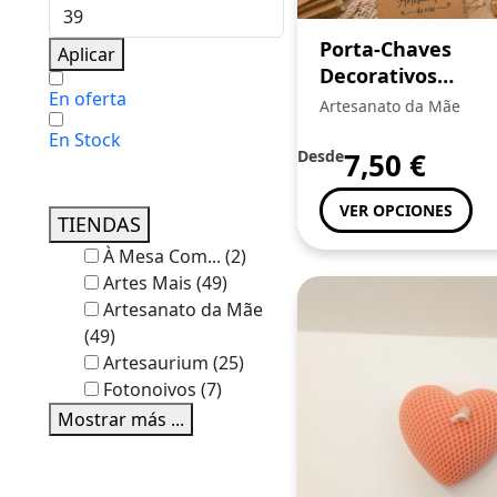
Porta-Chaves
Aplicar
Decorativos
En oferta
Artesanais
Artesanato da Mãe
En Stock
Desde
7,50
€
VER OPCIONES
TIENDAS
À Mesa Com...
(2)
Artes Mais
(49)
Artesanato da Mãe
(49)
Artesaurium
(25)
Fotonoivos
(7)
Mostrar más ...