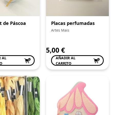
t de Páscoa
Placas perfumadas
s
Artes Mais
5,00
€
 AL
AÑADIR AL
TO
CARRITO